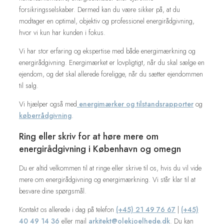
forsikringsselskaber. Dermed kan du være sikker på, at du
modtager en optimal, objektiv og professionel energirådgivning,
hvor vi kun har kunden i fokus.​
​​Vi har stor erfaring og ekspertise med både energimærkning og
energirådgivning. Energimærket er lovpligtigt, når du skal sælge en
ejendom, og det skal allerede foreligge, når du sætter ejendommen
til salg.
Vi hjælper også med
energimærker og tilstandsrapporter
og
køberrådgivning
.
Ring eller skriv for at høre mere om
energirådgivning i København og omegn
Du er altid velkommen til at ringe eller skrive til os, hvis du vil vide
mere om energirådgivning og energimærkning. Vi står klar til at
besvare dine spørgsmål.​
Kontakt os allerede i dag på telefon
(+45) 21 49 76 67
|
(+45)
40 49 14 36
eller mail
arkitekt@olekjoelhede.dk
. Du kan