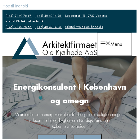
Hop til indhold
(+45) 21 49 76 67
(+45) 40 49 14 36
Ledagersti 15, 2720 Vanløse
arkitekt@olekjoelhede.dk
(+45) 21 49 76 67
(+45) 40 49 14 36
arkitekt@olekjoelhede.dk
Menu
Energikonsulent i København
og omegn
Vi arbejder som energikonsulent for boligejere, boligforeninger,
virksomheder og bygherrer i Nordsjælland og i
Københavnsområdet.