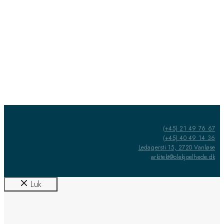
(+45) 21 49 76 67
(+45) 40 49 14 36
Ledagersti 15, 2720 Vanløse
arkitekt@olekjoelhede.dk
Luk