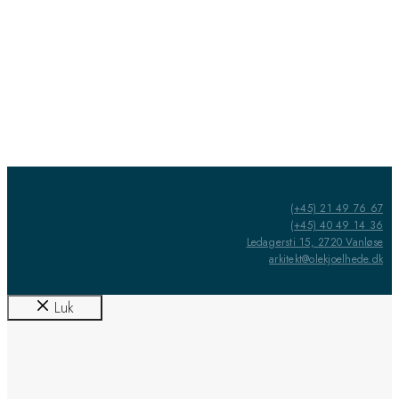
(+45) 21 49 76 67
(+45) 40 49 14 36
Ledagersti 15, 2720 Vanløse
arkitekt@olekjoelhede.dk
Luk