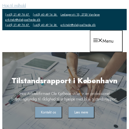
Hop til indhold
(+45) 21 49 76 67
(+45) 40 49 14 36
Ledagersti 15, 2720 Vanløse
arkitekt@olekjoelhede.dk
(+45) 21 49 76 67
(+45) 40 49 14 36
arkitekt@olekjoelhede.dk
Menu
Tilstandsrapport i København
​Hos Arkitektfirmaet Ole Kjølhede stiller vi en professionel
byggesagkyndig til rådighed til at hjælpe med bl.a. tilstandsrapport.
Kontakt os
Læs mere