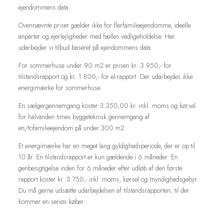
ejendommens data.
Ovennævnte priser gælder ikke for flerfamilieejendomme, ideelle
anparter og ejerlejligheder med fælles vedligeholdelse. Her
udarbejder vi tilbud baseret på ejendommens data.
For sommerhuse under 90 m2 er prisen kr. 3.950,- for
tilstandsrapport og kr. 1.800,- for el-rapport. Der udarbejdes ikke
energimærke for sommerhuse.​
En sælgergennemgang koster 3.350,00 kr. inkl. moms og kørsel
for halvanden times byggeteknisk gennemgang af
en/tofamilieejendom på under 300 m2.
Et energimærke har en meget lang gyldighedsperiode, der er op til
10 år. En tilstandsrapport er kun gældende i 6 måneder. En
genbesigtigelse inden for 6 måneder efter udløb af den første
rapport koster kr. 3.750,- inkl. moms, kørsel og myndighedsgebyr.
Du må gerne udsætte udarbejdelsen af tilstandsrapporten, til der
kommer en seriøs køber.​