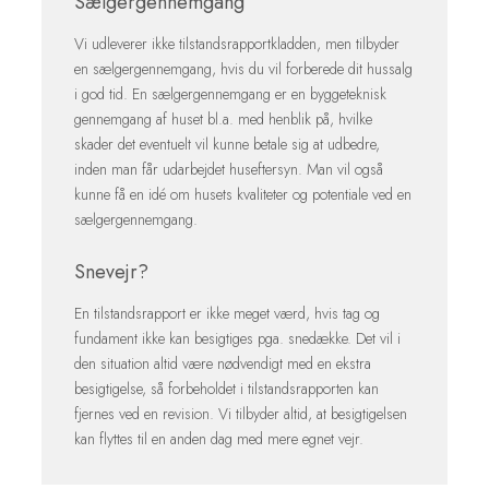
Sælgergennemgang
Vi udleverer ikke tilstandsrapportkladden, men tilbyder
en sælgergennemgang, hvis du vil forberede dit hussalg
i god tid. En sælgergennemgang er en byggeteknisk
gennemgang af huset bl.a. med henblik på, hvilke
skader det eventuelt vil kunne betale sig at udbedre,
inden man får udarbejdet huseftersyn. Man vil også
kunne få en idé om husets kvaliteter og potentiale ved en
sælgergennemgang.​
Snevejr?
En tilstandsrapport er ikke meget værd, hvis tag og
fundament ikke kan besigtiges pga. snedække. Det vil i
den situation altid være nødvendigt med en ekstra
besigtigelse, så forbeholdet i tilstandsrapporten kan
fjernes ved en revision. Vi tilbyder altid, at besigtigelsen
kan flyttes til en anden dag med mere egnet vejr.