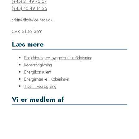
(+45) 21 49 76 67
(+45) 40 49 14 36
arkitekt@olekjoelhede.dk
CVR: 31061369​
Læs mere
Projektering og byggeteknisk rådgivning
Køberrådgivning
Energikonsulent
Energimærke i København
Tips til køb og salg
Vi er medlem af