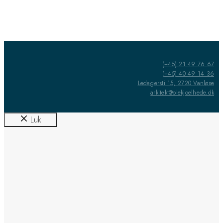
(+45) 21 49 76 67
(+45) 40 49 14 36
Ledagersti 15, 2720 Vanløse
arkitekt@olekjoelhede.dk
Luk