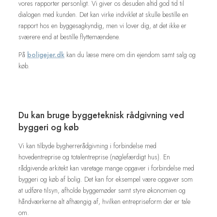
vores rapporter personligt. Vi giver os desuden altid god tid til
dialogen med kunden. Det kan virke indviklet at skulle bestille en
rapport hos en byggesagkyndig, men vi lover dig, at det ikke er
sværere end at bestille flyttemændene.​
På
boligejer.dk
kan du læse mere om din ejendom samt salg og
køb.
Du kan bruge byggeteknisk rådgivning ved
byggeri og køb
Vi kan tilbyde bygherrerådgivning i forbindelse med
hovedentreprise og totalentreprise (nøglefærdigt hus). En
rådgivende arkitekt kan varetage mange opgaver i forbindelse med
byggeri og køb af bolig. Det kan for eksempel være opgaver som
at udføre tilsyn, afholde byggemøder samt styre økonomien og
håndværkerne alt afhængig af, hvilken entrepriseform der er tale
om.