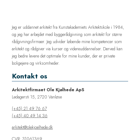
Jeg er uddannet arkitekt fra Kunstakademiets Arkitektskole i 1984,
og jeg har arbejdet med byggerådgivning som arkitekt for større
rådgivningsfirmaer. Jeg udvider løbende mine kompetencer som
arkitekt og rådgiver via kurser og videreuddannelser. Derved kan
jeg bedre levere det optimale for mine kunder, der er private
boligejere og virksomheder.
Kontakt os
Arkitektfirmaet Ole Kjølhede ApS
Ledagersti 15, 2720 Vanløse
(+45) 21 49 76 67
(+45) 40 49 14 36
arkitekt@olekjoelhede.dk
CVR: 31061369​