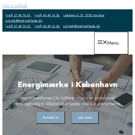
Hop til indhold
(+45) 21 49 76 67
(+45) 40 49 14 36
Ledagersti 15, 2720 Vanløse
arkitekt@olekjoelhede.dk
(+45) 21 49 76 67
(+45) 40 49 14 36
arkitekt@olekjoelhede.dk
Menu
Energimærke i København
​Hos Arkitektfirmaet Ole Kjølhede stiller vi en professionel
byggesagkyndig til rådighed til at hjælpe med bl.a. energimærke.
Kontakt os
Læs mere