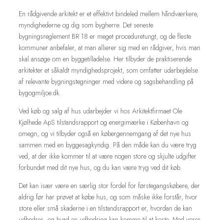
En rådgivende arkitekt er et effektivt bindeled mellem håndværkere,
myndighederne og dig som bygherre. Det seneste
bygningsreglement BR 18 er meget proceduretungt, og de fleste
kommuner anbefaler, at man allierer sig med en rådgiver, hvis man
skal ansøge om en byggetilladelse. Her tilbyder de praktiserende
arkitekter et såkaldt myndighedsprojekt, som omfatter udarbejdelse
af relevante bygningstegninger med videre og sagsbehandling på
bygogmiljoe.dk.
Ved køb og salg af hus udarbejder vi hos Arkitektfirmaet Ole
Kjølhede ApS tilstandsrapport og energimærke i København og
omegn, og vi tilbyder også en købergennemgang af det nye hus
sammen med en byggesagkyndig. På den måde kan du være tryg
ved, at der ikke kommer til at være nogen store og skjulte udgifter
forbundet med dit nye hus, og du kan være tryg ved dit køb.
​​Det kan især være en særlig stor fordel for førstegangskøbere, der
aldrig før har prøvet at købe hus, og som måske ikke forstår, hvor
store eller små skaderne i en tilstandsrapport er, hvordan de kan
udbedres, og hvad en udbedring kan komme til at koste. Med vores